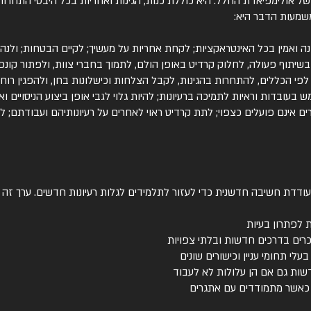
 של אולימפיאדת החלל. היא כוללת כנות, הגינות ואחריות בכל היבטי התחרו
שמעות הדבר היא:
נה ואמין בכל האינטראקציות; לקחת אחריות על מעשיך; לקיים הבטחות; ולנה
בשיתוף פעולה, לחלוק קרדיט באופן הולם, לתמוך בחברי צוות, ולפתור קונפל
לפי הכללים, להתחרות בהגינות, לקבל הצלחות וכישלונות בחן, ולהפגין רוח 
בעובדות וראיות לתמיכה ברעיונות; להיות גלוי לגבי אופן ביצוע הניסויים ו
ם אינם פועלים כצפוי; לתת קרדיט ראוי לאחרים על רעיונותיהם ועבודתם; 
דדת חשיבה חדשנית כדי לעזור לתלמידים לגלות רעיונות חדשים. ערך זה פ
ת לפתרון בעיות
כרים בדרכים חדשות ובלתי צפויות
עלי תחומי עניין וכישורים שונים
שות גם אם הן עלולות לא לעבוד
ר כאשר מתמודדים עם אתגרים