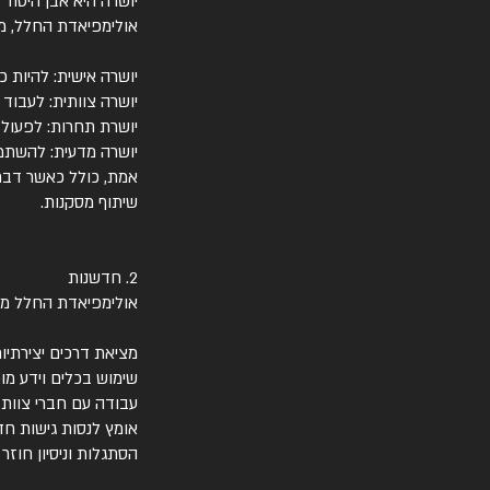
יושרה היא אבן היסוד
אולימפיאדת החלל, מ
יושרה אישית: להיות כ
יושרה צוותית: לעבוד 
יושרת תחרות: לפעול 
יושרה מדעית: להשתמש 
אמת, כולל כאשר דברי
שיתוף מסקנות.
2. חדשנות
אולימפיאדת החלל מעו
מציאת דרכים יצירתיו
שימוש בכלים וידע מו
עבודה עם חברי צוות ב
אומץ לנסות גישות חד
הסתגלות וניסיון חוז